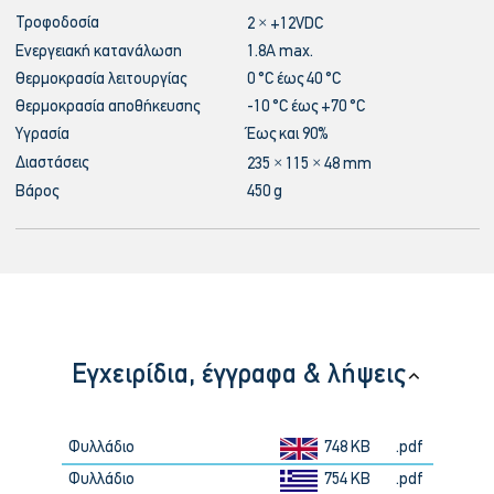
Τροφοδοσία
2 × +12VDC
Ενεργειακή κατανάλωση
1.8A max.
Θερμοκρασία λειτουργίας
0 °C έως 40 °C
Θερμοκρασία αποθήκευσης
-10 °C έως +70 °C
Υγρασία
Έως και 90%
Διαστάσεις
235 × 115 × 48 mm
Βάρος
450 g
Εγχειρίδια, έγγραφα & λήψεις
Φυλλάδιο
748 KB
.pdf
Φυλλάδιο
754 KB
.pdf