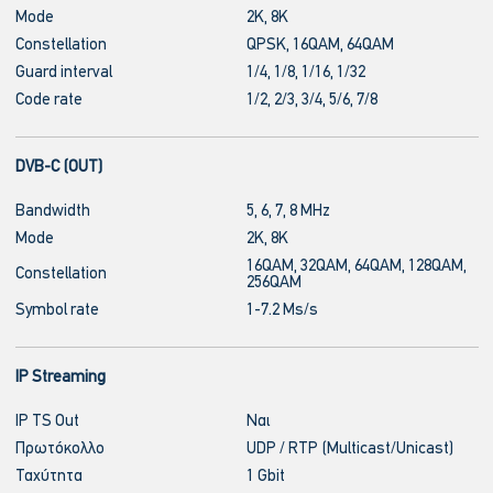
Mode
2K, 8K
Constellation
QPSK, 16QAM, 64QAM
Guard interval
1/4, 1/8, 1/16, 1/32
Code rate
1/2, 2/3, 3/4, 5/6, 7/8
DVB-C (OUT)
Bandwidth
5, 6, 7, 8 MHz
Mode
2K, 8K
16QAM, 32QAM, 64QAM, 128QAM,
Constellation
256QAM
Symbol rate
1-7.2 Ms/s
IP Streaming
IP TS Out
Ναι
Πρωτόκολλο
UDP / RTP (Multicast/Unicast)
Ταχύτητα
1 Gbit