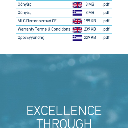
Οδηγίες
3 MB
.pdf
Οδηγίες
3 MB
.pdf
MLC Πιστοποιητικό CE
199 KB
.pdf
Warranty Terms & Conditions
239 KB
.pdf
Όροι Εγγύησης
229 KB
.pdf
EXCELLENCE
THROUGH