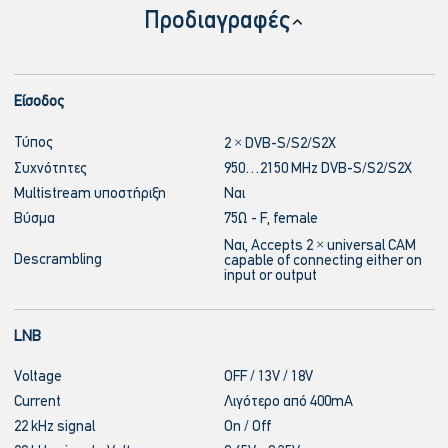
Προδιαγραφές
Είσοδος
Τύπος
2 × DVB-S/S2/S2X
Συχνότητες
950…2150 MHz DVB-S/S2/S2X
Multistream υποστήριξη
Ναι
Βύσμα
75Ω - F, female
Ναι, Accepts 2 × universal CAM
Descrambling
capable of connecting either on
input or output
LNB
Voltage
OFF / 13V / 18V
Current
Λιγότερο από 400mA
22 kHz signal
On / Off