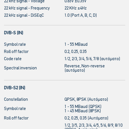
22 kHz signal - Voltage
0.65V ±0.35V
22 kHz signal - Frequency
22 KHz ±4Hz
22 kHz signal - DiSEqC
1.0 (Port A, B, C, D)
DVB-S (IN)
Symbol rate
1 - 55 MBaud
Roll off factor
0.2, 0.25, 0.35
Code rate
1/2, 2/3, 3/4, 5/6, 7/8 (αυτόματο)
Reverse, Non-reverse
Spectral inversion
(αυτόματο)
DVB-S2 (IN)
Constellation
QPSK, 8PSK (Αυτόματο)
1 - 55 MBaud (QPSK)
Symbol rate
1 - 45 MBaud (8PSK)
Roll off factor
0.2, 0.25, 0.35 (Αυτόματο)
1/2, 3/5, 2/3, 3/4, 4/5, 5/6, 8/9, 8/10