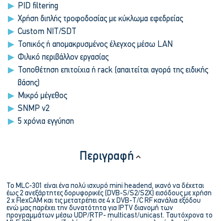
PID filtering
Χρήση διπλής τροφοδοσίας με κύκλωμα εφεδρείας
Custom NIT/SDT
Τοπικός ή απομακρυσμένος έλεγχος μέσω LAN
Φιλικό περιβάλλον εργασίας
Τοποθέτηση επιτοίχια ή rack (απαιτείται αγορά της ειδικής
βάσης)
Μικρό μέγεθος
SNMP v2
5 χρόνια εγγύηση
Περιγραφή
Το MLC-301 είναι ένα πολύ ισχυρό mini headend, ικανό να δέχεται
έως 2 ανεξάρτητες δορυφορικές (DVB-S/S2/S2X) εισόδους με χρήση
2 x FlexCAM και τις μετατρέπει σε 4 x DVB-T/C RF κανάλια εξόδου
ενώ μας παρέχει την δυνατότητα για IPTV διανομή των
προγραμμάτων μέσω UDP/RTP- multicast/unicast. Ταυτόχρονα το