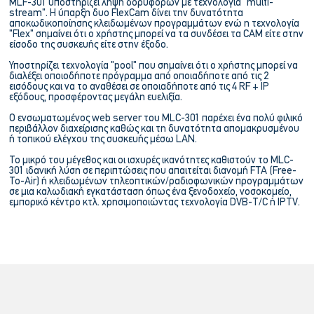
MLF-301 υποστηρίζει λήψη δορυφόρων με τεχνολογία "multi-
stream". Η ύπαρξη δυο FlexCam δίνει την δυνατότητα
αποκωδικοποίησης κλειδωμένων προγραμμάτων ενώ η τεχνολογία
"Flex" σημαίνει ότι ο χρήστης μπορεί να τα συνδέσει τα CAM είτε στην
είσοδο της συσκευής είτε στην έξοδο.
Υποστηρίζει τεχνολογία "pool" που σημαίνει ότι ο χρήστης μπορεί να
διαλέξει οποιοδήποτε πρόγραμμα από οποιαδήποτε από τις 2
εισόδους και να το αναθέσει σε οποιαδήποτε από τις 4 RF + IP
εξόδους, προσφέροντας μεγάλη ευελιξία.
Ο ενσωματωμένος web server του MLC-301 παρέχει ένα πολύ φιλικό
περιβάλλον διαχείρισης καθώς και τη δυνατότητα απομακρυσμένου
ή τοπικού ελέγχου της συσκευής μέσω LAN.
Το μικρό του μέγεθος και οι ισχυρές ικανότητες καθιστούν το MLC-
301 ιδανική λύση σε περιπτώσεις που απαιτείται διανομή FTA (Free-
To-Air) ή κλειδωμένων τηλεοπτικών/ραδιοφωνικών προγραμμάτων
σε μια καλωδιακή εγκατάσταση όπως ένα ξενοδοχείο, νοσοκομείο,
εμπορικό κέντρο κτλ. χρησιμοποιώντας τεχνολογία DVB-T/C ή IPTV.