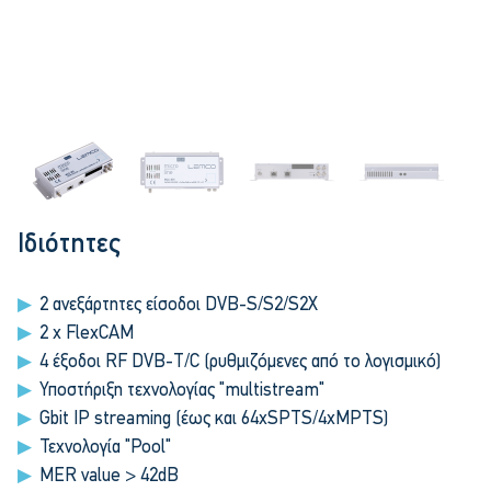
Ιδιότητες
2 ανεξάρτητες είσοδοι DVB-S/S2/S2X
2 x FlexCAM
4 έξοδοι RF DVB-T/C (ρυθμιζόμενες από το λογισμικό)
Υποστήριξη τεχνολογίας "multistream"
Gbit IP streaming (έως και 64xSPTS/4xMPTS)
Τεχνολογία "Pool"
MER value > 42dB