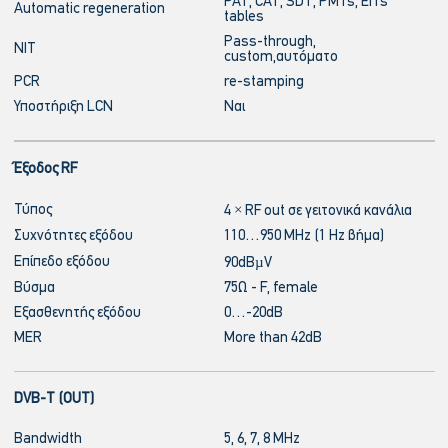
PAT, CAT, SDT, PMTs, EITs
Automatic regeneration
tables
Pass-through,
NIT
custom,αυτόματο
PCR
re-stamping
Υποστήριξη LCN
Ναι
Έξοδος RF
Τύπος
4 × RF out σε γειτονικά κανάλια
Συχνότητες εξόδου
110…950 MHz (1 Hz βήμα)
Επίπεδο εξόδου
90dBµV
Βύσμα
75Ω - F, female
Εξασθενητής εξόδου
0…-20dB
MER
More than 42dB
DVB-T (OUT)
Bandwidth
5, 6, 7, 8 MHz