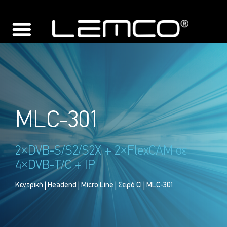
MLC-301
2×DVB-S/S2/S2X + 2×FlexCAM σε
4×DVB-T/C + IP
Κεντρική
|
Headend
|
Micro Line
|
Σειρά CI
| MLC-301