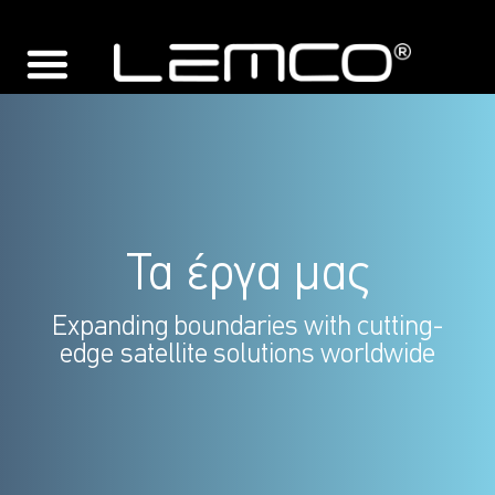
Τα έργα μας
Expanding boundaries with cutting-
edge satellite solutions worldwide