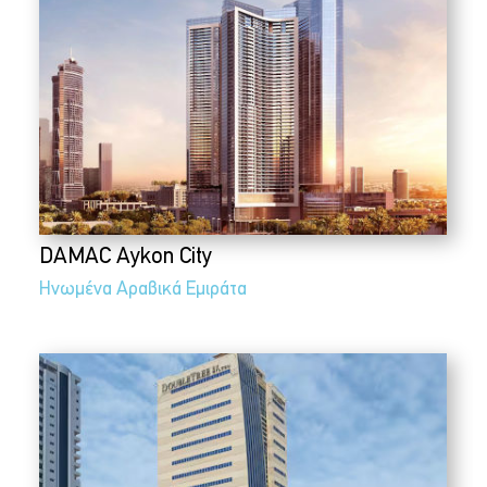
DAMAC Aykon City
Ηνωμένα Αραβικά Εμιράτα