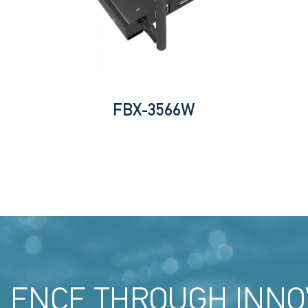
FBX-3566W
LENCE THROUGH INNO