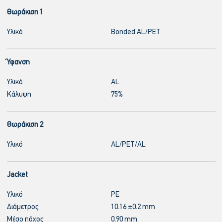
Θωράκιση 1
Υλικό
Bonded AL/PET
Ύφανση
Υλικό
AL
Κάλυψη
75%
Θωράκιση 2
Υλικό
AL/PET/AL
Jacket
Υλικό
PE
Διάμετρος
10.16 ±0.2 mm
Μέσο πάχος
0.90 mm