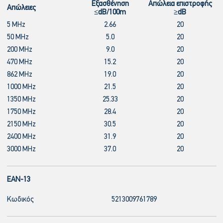
Εξασθένηση
Απώλεια επιστροφής
Απώλειες
≤dB/100m
≥dB
5 MHz
2.66
20
50 MHz
5.0
20
200 MHz
9.0
20
470 MHz
15.2
20
862 MHz
19.0
20
1000 MHz
21.5
20
1350 MHz
25.33
20
1750 MHz
28.4
20
2150 MHz
30.5
20
2400 MHz
31.9
20
3000 MHz
37.0
20
EAN-13
Κωδικός
5213009761789