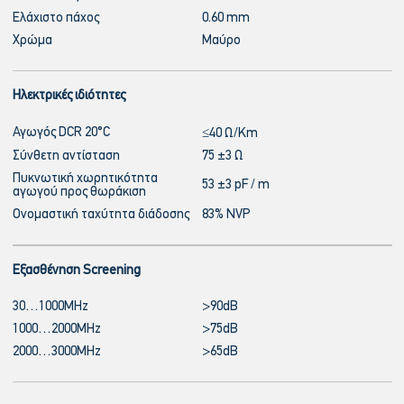
Ελάχιστο πάχος
0.60 mm
Χρώμα
Μαύρο
Ηλεκτρικές ιδιότητες
Αγωγός DCR 20°C
≤40 Ω/Km
Σύνθετη αντίσταση
75 ±3 Ω
Πυκνωτική χωρητικότητα
53 ±3 pF / m
αγωγού προς θωράκιση
Ονομαστική ταχύτητα διάδοσης
83% NVP
Εξασθένηση Screening
30…1000MHz
>90dB
1000…2000MHz
>75dB
2000…3000MHz
>65dB