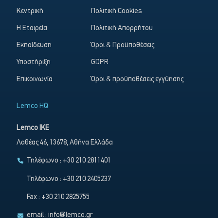
Κεντρική
Πολιτική Cookies
Η Εταιρεία
Πολιτική Απορρήτου
Εκπαίδευση
Όροι & Προϋποθέσεις
Υποστήριξη
GDPR
Επικοινωνία
Όροι & προϋποθέσεις εγγύησης
Lemco HQ
Lemco IKE
Λαθέας 46, 13678, Αθήνα Ελλάδα
Τηλέφωνο : +30 210 2811401
Τηλέφωνο : +30 210 2405237
Fax : +30 210 2825755
email :
info@lemco.gr