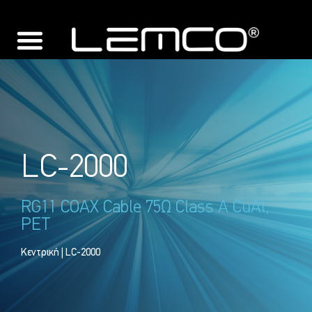
LC-2000
RG11 COAX Cable 75Ω Class A CuAl,
PET
Κεντρική
| LC-2000