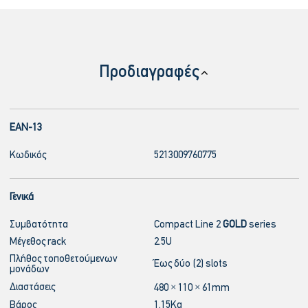
Προδιαγραφές
EAN-13
Κωδικός
5213009760775
Γενικά
Συμβατότητα
Compact Line 2
GOLD
series
Μέγεθος rack
2.5U
Πλήθος τοποθετούμενων
Έως δύο (2) slots
μονάδων
Διαστάσεις
480 × 110 × 61mm
Βάρος
1.15Kg