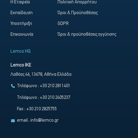
Η Εταιρεία
Πολιτική Απορρήτου
Εκπαίδευση
Όροι & Προϋποθέσεις
Υποστήριξη
GDPR
Επικοινωνία
Όροι & προϋποθέσεις εγγύησης
Lemco HQ
Lemco IKE
Λαθέας 46, 13678, Αθήνα Ελλάδα
Τηλέφωνο : +30 210 2811401
Τηλέφωνο : +30 210 2405237
Fax : +30 210 2825755
email :
info@lemco.gr