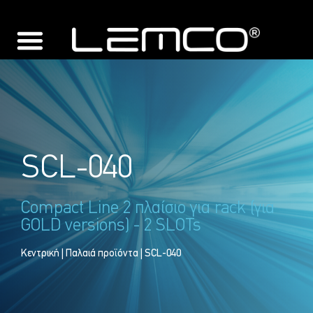
SCL-040
Compact Line 2 πλαίσιο για rack (για
GOLD versions) - 2 SLOTs
Κεντρική
|
Παλαιά προϊόντα
| SCL-040