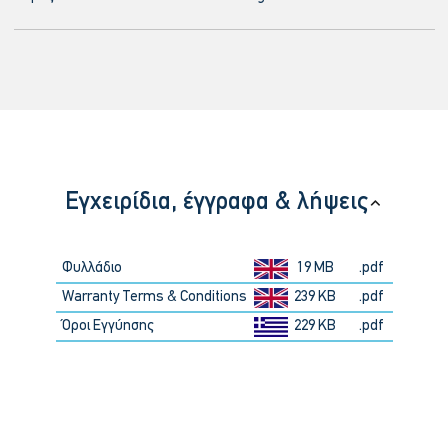
Εγχειρίδια, έγγραφα & λήψεις
Φυλλάδιο
19 MB
.pdf
Warranty Terms & Conditions
239 KB
.pdf
Όροι Εγγύησης
229 KB
.pdf