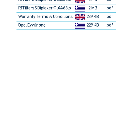
RFFilters&Diplexer Φυλλάδιο
2 MB
.pdf
Warranty Terms & Conditions
239 KB
.pdf
Όροι Εγγύησης
229 KB
.pdf
EXCELLENCE
THROUGH
INNOVATION