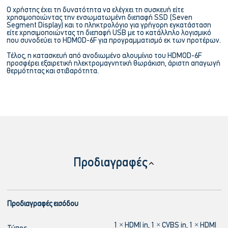
Ο χρήστης έχει τη δυνατότητα να ελέγχει τη συσκευή είτε
χρησιμοποιώντας την ενσωματωμένη διεπαφή SSD (Seven
Segment Display) και το πληκτρολόγιο για γρήγορη εγκατάσταση
είτε χρησιμοποιώντας τη διεπαφή USB με το κατάλληλο λογισμικό
που συνοδεύει το HDMOD-6F για προγραμματισμό εκ των προτέρων.
Τέλος, η κατασκευή από ανοδιωμένο αλουμίνιο του HDMOD-6F
προσφέρει εξαιρετική ηλεκτρομαγνητική θωράκιση, άριστη απαγωγή
θερμότητας και στιβαρότητα.
Προδιαγραφές
Προδιαγραφές εισόδου
1 × HDMI in, 1 × CVBS in, 1 × HDMI