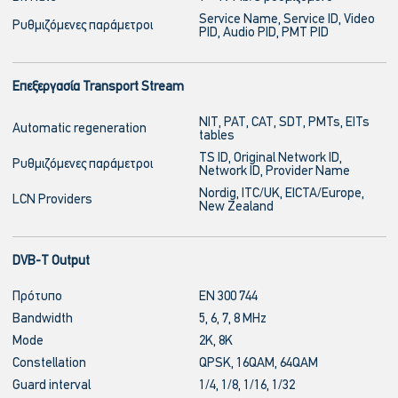
Service Name, Service ID, Video
Ρυθμιζόμενες παράμετροι
PID, Audio PID, PMT PID
Επεξεργασία Transport Stream
NIT, PAT, CAT, SDT, PMTs, EITs
Automatic regeneration
tables
TS ID, Original Network ID,
Ρυθμιζόμενες παράμετροι
Network ID, Provider Name
Nordig, ITC/UK, EICTA/Europe,
LCN Providers
New Zealand
DVB-T Output
Πρότυπο
EN 300 744
Bandwidth
5, 6, 7, 8 MHz
Mode
2K, 8K
Constellation
QPSK, 16QAM, 64QAM
Guard interval
1/4, 1/8, 1/16, 1/32