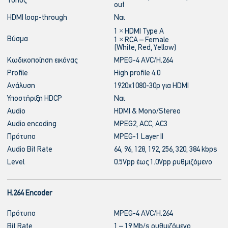
Τύπος
out
HDMI loop-through
Ναι
1 × HDMI Type A
Βύσμα
1 × RCA – Female
(White, Red, Yellow)
Κωδικοποίηση εικόνας
MPEG-4 AVC/H.264
Profile
High profile 4.0
Ανάλυση
1920x1080-30p για HDMI
Υποστήριξη HDCP
Ναι
Audio
HDMI & Mono/Stereo
Audio encoding
MPEG2, ACC, AC3
Πρότυπο
MPEG-1 Layer II
Audio Bit Rate
64, 96, 128, 192, 256, 320, 384 kbps
Level
0.5Vpp έως 1.0Vpp ρυθμιζόμενο
H.264 Encoder
Πρότυπο
MPEG-4 AVC/H.264
Bit Rate
1 – 19 Mb/s ρυθμιζόμενο