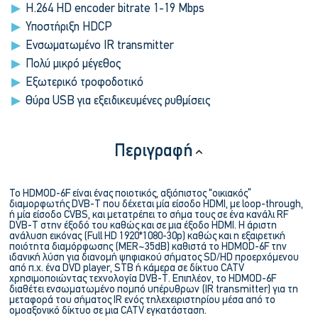
H.264 HD encoder bitrate 1-19 Mbps
Υποστήριξη HDCP
Ενσωματωμένο IR transmitter
Πολύ μικρό μέγεθος
Εξωτερικό τροφοδοτικό
Θύρα USB για εξειδικευμένες ρυθμίσεις
Περιγραφή
Το HDMOD-6F είναι ένας ποιοτικός, αξιόπιστος “οικιακός”
διαμορφωτής DVB-T που δέχεται μία είσοδο HDMI, με loop-through,
ή μία είσοδο CVBS, και μετατρέπει το σήμα τους σε ένα κανάλι RF
DVB-T στην έξοδό του καθώς και σε μια έξοδο HDMI. Η άριστη
ανάλυση εικόνας (Full HD 1920*1080-30p) καθώς και η εξαιρετική
ποιότητα διαμόρφωσης (MER~35dB) καθιστά το HDMOD-6F την
ιδανική λύση για διανομή ψηφιακού σήματος SD/HD προερχόμενου
από π.χ. ένα DVD player, STB ή κάμερα σε δίκτυο CATV
χρησιμοποιώντας τεχνολογία DVB-T. Επιπλέον, το HDMOD-6F
διαθέτει ενσωματωμένο πομπό υπέρυθρων (IR transmitter) για τη
μεταφορά του σήματος IR ενός τηλεχειριστηρίου μέσα από το
ομοαξονικό δίκτυο σε μια CATV εγκατάσταση.