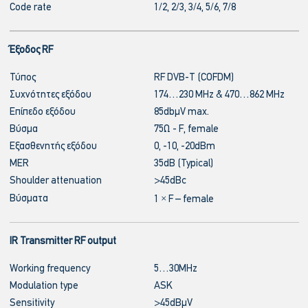
Code rate
1/2, 2/3, 3/4, 5/6, 7/8
Έξοδος RF
Τύπος
RF DVB-T (COFDM)
Συχνότητες εξόδου
174…230 MHz & 470…862 MHz
Επίπεδο εξόδου
85dbμV max.
Βύσμα
75Ω - F, female
Εξασθενητής εξόδου
0, -10, -20dBm
MER
35dB (Typical)
Shoulder attenuation
>45dBc
Βύσματα
1 × F – female
IR Transmitter RF output
Working frequency
5…30MHz
Modulation type
ASK
Sensitivity
>45dBμV