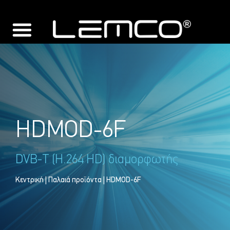
HDMOD-6F
DVB-T (H.264 HD) διαμορφωτής
Κεντρική
|
Παλαιά προϊόντα
| HDMOD-6F