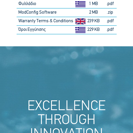
Φυλλάδιο
1 MB
.pdf
ModConfig Software
2 MB
.zip
Warranty Terms & Conditions
239 KB
.pdf
Όροι Εγγύησης
229 KB
.pdf
EXCELLENCE
THROUGH