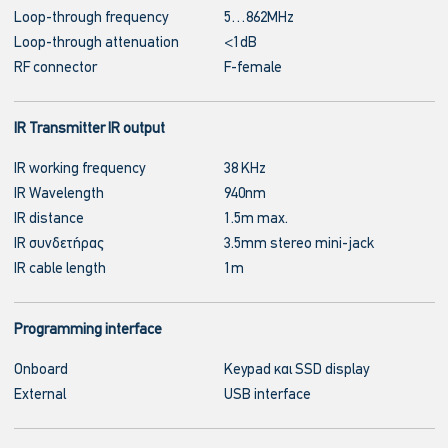
Loop-through frequency
5…862MHz
Loop-through attenuation
<1dB
RF connector
F-female
IR Transmitter IR output
IR working frequency
38 KHz
IR Wavelength
940nm
IR distance
1.5m max.
IR συνδετήρας
3.5mm stereo mini-jack
IR cable length
1m
Programming interface
Onboard
Keypad και SSD display
External
USB interface