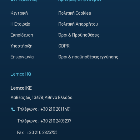
Κεντρική
Πολιτική Cookies
Η Εταιρεία
Πολιτική Απορρήτου
Εκπαίδευση
Όροι & Προϋποθέσεις
Υποστήριξη
GDPR
Επικοινωνία
Όροι & προϋποθέσεις εγγύησης
Lemco HQ
Lemco IKE
Λαθέας 46, 13678, Αθήνα Ελλάδα
Τηλέφωνο : +30 210 2811401
Τηλέφωνο : +30 210 2405237
Fax : +30 210 2825755