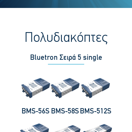
Πολυδιακόπτες
Bluetron Σειρά 5 single
BMS-56S
BMS-58S
BMS-512S