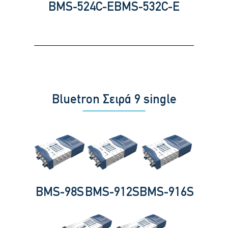
BMS-524C-E
BMS-532C-E
Bluetron Σειρά 9 single
BMS-98S
BMS-912S
BMS-916S