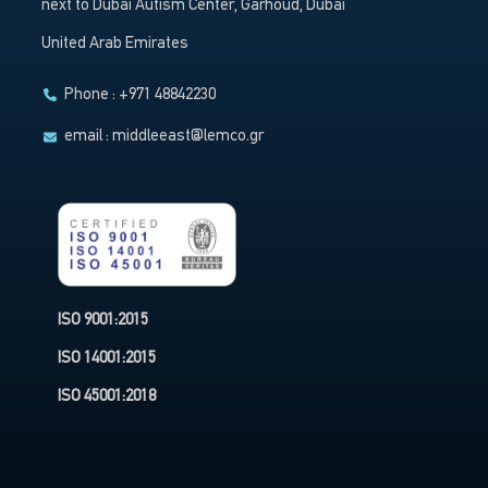
next to Dubai Autism Center, Garhoud, Dubai
United Arab Emirates
Phone : +971 48842230
email :
middleeast@lemco.gr
ISO 9001:2015
ISO 14001:2015
ISO 45001:2018