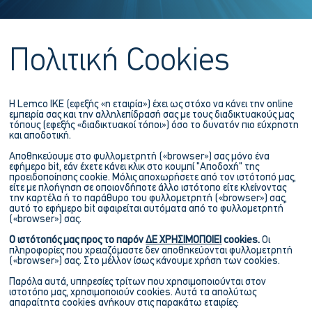
Πολιτική Cookies
Η Lemco IKE (εφεξής «η εταιρία») έχει ως στόχο να κάνει την online
εμπειρία σας και την αλληλεπίδρασή σας με τους διαδικτυακούς μας
τόπους (εφεξής «διαδικτυακοί τόποι») όσο το δυνατόν πιο εύχρηστη
και αποδοτική.
Αποθηκεύουμε στο φυλλομετρητή («browser») σας μόνο ένα
εφήμερο bit, εάν έχετε κάνει κλικ στο κουμπί "Αποδοχή" της
προειδοποίησης cookie. Μόλις αποχωρήσετε από τον ιστότοπό μας,
είτε με πλοήγηση σε οποιονδήποτε άλλο ιστότοπο είτε κλείνοντας
την καρτέλα ή το παράθυρο του φυλλομετρητή («browser») σας,
αυτό το εφήμερο bit αφαιρείται αυτόματα από το φυλλομετρητή
(«browser») σας.
Ο ιστότοπός μας προς το παρόν
ΔΕ ΧΡΗΣΙΜΟΠΟΙΕΙ
cookies.
Οι
πληροφορίες που χρειαζόμαστε δεν αποθηκεύονται φυλλομετρητή
(«browser») σας. Στο μέλλον ίσως κάνουμε χρήση των cookies.
Παρόλα αυτά, υπηρεσίες τρίτων που χρησιμοποιούνται στον
ιστοτόπο μας, χρησιμοποιούν cookies. Αυτά τα απολύτως
απαραίτητα cookies ανήκουν στις παρακάτω εταιρίες: