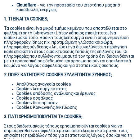
Cloudflare
- για την προστασία του ιστοτόπου μας από
κακόβουλες ενέργειες
1. ΤΙ ΕΙΝΑΙ ΤΑ COOKIES;
Τα cookies είναι ένα μικρό τμήμα κειμένου που αποστέλλεται στο
φυλλομετρητή («browser»), όταν κάποιος επισκέπτεται ένα
διαδικτυακό τόπο. Βασική τους λειτουργία είναι η απομνημόνευση
πληροφοριών, όπως π.χ. προτιμώμενη γλώσσα και χώρα,
πληροφορίες σύνδεσης κ.λπ., ώστε να διευκολύνεται η περιήγηση
κάθε επισκέπτη στους διαδικτυακούς τόπους της επιλογής του. Oι
πληροφορίες που συλλέγονται με αυτό τον τρόπο δεν διασυνδέονται
με τα προσωπικά σας δεδομένα και χρησιμοποιούνται αποκλειστικά
και μόνο για λόγους ασφαλείας και για στατιστικούς σκοπούς.
2. ΠΟΙΕΣ ΚΑΤΗΓΟΡΙΕΣ COOKIES ΣΥΛΛΕΓΟΝΤΑΙ ΣΥΝΗΘΩΣ;
Απολύτως αναγκαία cookies
Cookies λειτουργικότητας
Cookies απόδοσης, ανάλυσης και έρευνας
Cookies ασφάλειας
Cookies διαφημίσεων
Cookies Κοινωνικής Δικτύωσης
3. ΓΙΑΤΙ ΧΡΗΣΙΜΟΠΟΙΟΥNTAI ΤΑ COOKIES;
Στους διαδικτυακούς τόπους χρησιμοποιούνται cookies για να
δημιουργηθεί ένα ασφαλέστερο και αποτελεσματικότερο για τους
επισκέπτες περιβάλλον τόσο για στατιστικούς λόγους, όσο και για τη