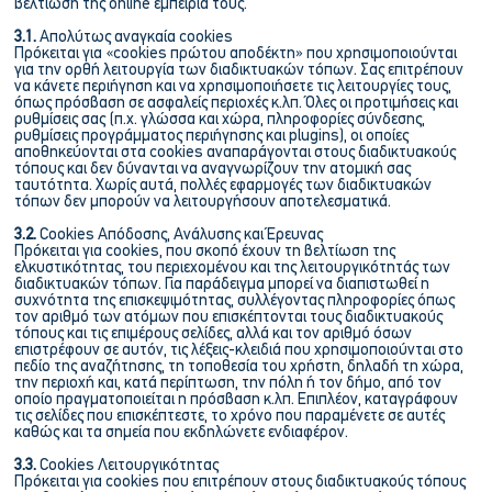
βελτίωση της online εμπειρία τους.
3.1.
Απολύτως αναγκαία cookies
Πρόκειται για «cookies πρώτου αποδέκτη» που χρησιμοποιούνται
για την ορθή λειτουργία των διαδικτυακών τόπων. Σας επιτρέπουν
να κάνετε περιήγηση και να χρησιμοποιήσετε τις λειτουργίες τους,
όπως πρόσβαση σε ασφαλείς περιοχές κ.λπ. Όλες οι προτιμήσεις και
ρυθμίσεις σας (π.χ. γλώσσα και χώρα, πληροφορίες σύνδεσης,
ρυθμίσεις προγράμματος περιήγησης και plugins), οι οποίες
αποθηκεύονται στα cookies αναπαράγονται στους διαδικτυακούς
τόπους και δεν δύνανται να αναγνωρίζουν την ατομική σας
ταυτότητα. Χωρίς αυτά, πολλές εφαρμογές των διαδικτυακών
τόπων δεν μπορούν να λειτουργήσουν αποτελεσματικά.
3.2.
Cookies Απόδοσης, Ανάλυσης και Έρευνας
Πρόκειται για cookies, που σκοπό έχουν τη βελτίωση της
ελκυστικότητας, του περιεχομένου και της λειτουργικότητάς των
διαδικτυακών τόπων. Για παράδειγμα μπορεί να διαπιστωθεί η
συχνότητα της επισκεψιμότητας, συλλέγοντας πληροφορίες όπως
τον αριθμό των ατόμων που επισκέπτονται τους διαδικτυακούς
τόπους και τις επιμέρους σελίδες, αλλά και τον αριθμό όσων
επιστρέφουν σε αυτόν, τις λέξεις-κλειδιά που χρησιμοποιούνται στο
πεδίο της αναζήτησης, τη τοποθεσία του χρήστη, δηλαδή τη χώρα,
την περιοχή και, κατά περίπτωση, την πόλη ή τον δήμο, από τον
οποίο πραγματοποιείται η πρόσβαση κ.λπ. Επιπλέον, καταγράφουν
τις σελίδες που επισκέπτεστε, το χρόνο που παραμένετε σε αυτές
καθώς και τα σημεία που εκδηλώνετε ενδιαφέρον.
3.3.
Cookies Λειτουργικότητας
Πρόκειται για cookies που επιτρέπουν στους διαδικτυακούς τόπους