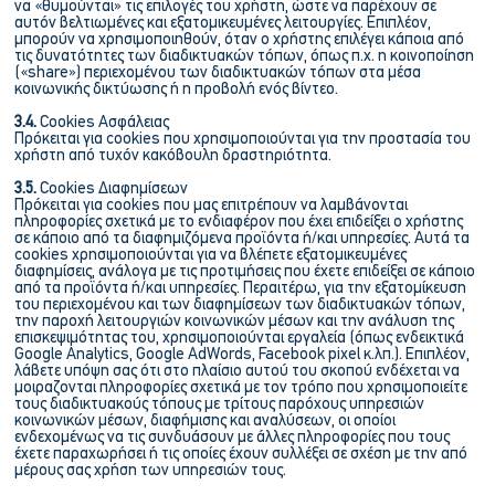
να «θυμούνται» τις επιλογές του χρήστη, ώστε να παρέχουν σε
αυτόν βελτιωμένες και εξατομικευμένες λειτουργίες. Επιπλέον,
μπορούν να χρησιμοποιηθούν, όταν ο χρήστης επιλέγει κάποια από
τις δυνατότητες των διαδικτυακών τόπων, όπως π.χ. η κοινοποίηση
(«share») περιεχομένου των διαδικτυακών τόπων στα μέσα
κοινωνικής δικτύωσης ή η προβολή ενός βίντεο.
3.4.
Cookies Ασφάλειας
Πρόκειται για cookies που χρησιμοποιούνται για την προστασία του
χρήστη από τυχόν κακόβουλη δραστηριότητα.
3.5.
Cookies Διαφημίσεων
Πρόκειται για cookies που μας επιτρέπουν να λαμβάνονται
πληροφορίες σχετικά με το ενδιαφέρον που έχει επιδείξει ο χρήστης
σε κάποιο από τα διαφημιζόμενα προϊόντα ή/και υπηρεσίες. Αυτά τα
cookies χρησιμοποιούνται για να βλέπετε εξατομικευμένες
διαφημίσεις, ανάλογα με τις προτιμήσεις που έχετε επιδείξει σε κάποιο
από τα προϊόντα ή/και υπηρεσίες. Περαιτέρω, για την εξατομίκευση
του περιεχομένου και των διαφημίσεων των διαδικτυακών τόπων,
την παροχή λειτουργιών κοινωνικών μέσων και την ανάλυση της
επισκεψιμότητας του, χρησιμοποιούνται εργαλεία (όπως ενδεικτικά
Google Analytics, Google AdWords, Facebook pixel κ.λπ.). Επιπλέον,
λάβετε υπόψη σας ότι στο πλαίσιο αυτού του σκοπού ενδέχεται να
μοιραζονται πληροφορίες σχετικά με τον τρόπο που χρησιμοποιείτε
τους διαδικτυακούς τόπους με τρίτους παρόχους υπηρεσιών
κοινωνικών μέσων, διαφήμισης και αναλύσεων, οι οποίοι
ενδεχομένως να τις συνδυάσουν με άλλες πληροφορίες που τους
έχετε παραχωρήσει ή τις οποίες έχουν συλλέξει σε σχέση με την από
μέρους σας χρήση των υπηρεσιών τους.