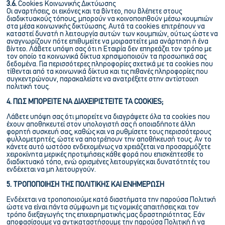
3.6.
Cookies Κοινωνικής Δικτύωσης
Οι αναρτήσεις, οι εικόνες και τα βίντεο, που βλέπετε στους
διαδικτυακούς τόπους, μπορούν να κοινοποιηθούν μέσω κουμπιών
στα μέσα κοινωνικής δικτύωσης. Αυτά τα cookies επιτρέπουν να
καταστεί δυνατή η λειτουργία αυτών των κουμπιών, ούτως ώστε να
αναγνωρίζουν πότε επιθυμείτε να μοιραστείτε μια ανάρτηση ή ένα
βίντεο. Λάβετε υπόψη σας ότι η Εταιρία δεν επηρεάζει τον τρόπο με
τον οποίο τα κοινωνικά δίκτυα χρησιμοποιούν τα προσωπικά σας
δεδομένα. Για περισσότερες πληροφορίες σχετικά με τα cookies που
τίθενται από τα κοινωνικά δίκτυα και τις πιθανές πληροφορίες που
συγκεντρώνουν, παρακαλείστε να ανατρέξετε στην αντίστοιχη
πολιτική τους.
4. ΠΩΣ ΜΠΟΡΕΙΤΕ ΝΑ ΔΙΑΧΕΙΡΙΣΤΕΙΤΕ ΤΑ COOKIES;
Λάβετε υπόψη σας ότι μπορείτε να διαγράψετε όλα τα cookies που
έχουν αποθηκευτεί στον υπολογιστή σας ή οποιαδήποτε άλλη
φορητή συσκευή σας, καθώς και να ρυθμίσετε τους περισσότερους
φυλλομετρητές, ώστε να αποτρέπουν την αποθήκευσή τους. Αν το
κάνετε αυτό ωστόσο ενδεχομένως να χρειάζεται να προσαρμόζετε
χειροκίνητα μερικές προτιμήσεις κάθε φορά που επισκέπτεσθε το
διαδικτυακό τόπο, ενώ ορισμένες λειτουργίες και δυνατότητές του
ενδέχεται να μη λειτουργούν.
5. ΤΡΟΠΟΠΟΙΗΣΗ ΤΗΣ ΠΟΛΙΤΙΚΗΣ ΚΑΙ ΕΝΗΜΕΡΩΣΗ
Ενδέχεται να τροποποιούμε κατά διαστήματα την παρούσα Πολιτική
ώστε να είναι πάντα σύμφωνη με τις νομικές απαιτήσεις και τον
τρόπο διεξαγωγής της επιχειρηματικής μας δραστηριότητας. Εάν
αποφασίσουμε να αντικαταστήσουμε την παρούσα Πολιτική ή να